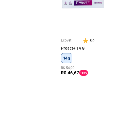
Ecovet
5.0
Proact+ 14 G
14g
R$
54
,
90
R$
46
,
67
-
15%