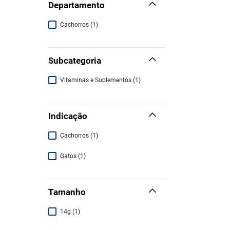
Departamento
Cachorros
(
1
)
Subcategoria
Vitaminas e Suplementos
(
1
)
Indicação
Cachorros
(
1
)
Gatos
(
1
)
Tamanho
14g
(
1
)