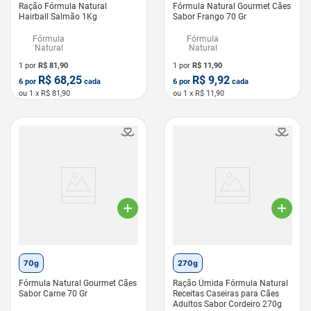
Ração Fórmula Natural
Fórmula Natural Gourmet Cães
Hairball Salmão 1Kg
Sabor Frango 70 Gr
Fórmula
Fórmula
Natural
Natural
1 por
R$
81,90
1 por
R$
11,90
R$
68,25
R$
9,92
6
por
cada
6
por
cada
ou
1
x R$
81,90
ou
1
x R$
11,90
LEVE 6 PAGUE 5
LEVE 6 PAGUE 5
70g
270g
Fórmula Natural Gourmet Cães
Ração Úmida Fórmula Natural
Sabor Carne 70 Gr
Receitas Caseiras para Cães
Adultos Sabor Cordeiro 270g