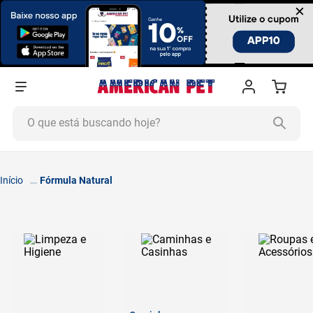
×
O que está buscando hoje?
TERMOS MAIS BUSCADOS
1
º
ração cachorro
Fórmula Natural
2
º
ração gato
3
º
tapete higiênico
4
º
areia
5
º
ração
6
º
fórmula natural