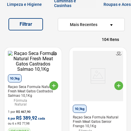
Caminhas e
7
º
quatree
Limpeza e Higiene
Roupas e Aces
Casinhas
8
º
sachê gato
Filtrar
9
º
ração úmida
Mais Recentes
10
º
ração premier
104
10,1kg
Raçao Seca Formula Natural
Fresh Meat Gatos Castrados
Salmao 10,1Kg
Fórmula
Natural
10,1kg
1 por
R$
467,90
R$
389,92
Raçao Seca Formula Natural
6
por
cada
Fresh Meat Gatos Senior
ou
6
x R$
77,98
Frango 10,1Kg