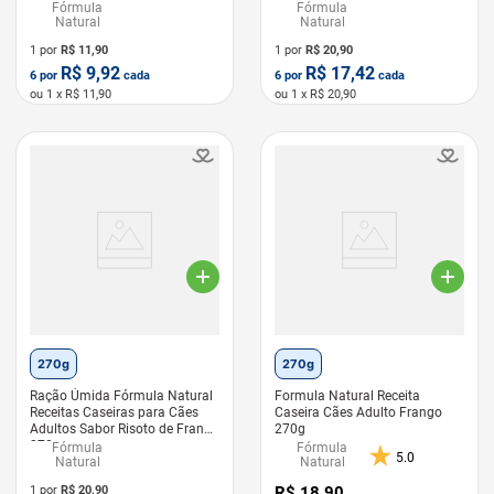
Fórmula
Fórmula
Natural
Natural
1 por
R$
11,90
1 por
R$
20,90
R$
9,92
R$
17,42
6
por
cada
6
por
cada
ou
1
x R$
11,90
ou
1
x R$
20,90
LEVE 6 PAGUE 5
LEVE 6 PAGUE 5
270g
270g
Ração Úmida Fórmula Natural
Formula Natural Receita
Receitas Caseiras para Cães
Caseira Cães Adulto Frango
Adultos Sabor Risoto de Frango
270g
270g
Fórmula
Fórmula
5.0
Natural
Natural
1 por
R$
20,90
R$
18
,
90