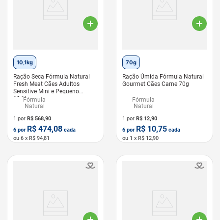
10,1kg
70g
Ração Seca Fórmula Natural
Ração Úmida Fórmula Natural
Fresh Meat Cães Adultos
Gourmet Cães Carne 70g
Sensitive Mini e Pequeno
10,1kg
Fórmula
Fórmula
Natural
Natural
1 por
R$
568,90
1 por
R$
12,90
R$
474,08
R$
10,75
6
por
cada
6
por
cada
ou
6
x R$
94,81
ou
1
x R$
12,90
LEVE 6 PAGUE 5
LEVE 6 PAGUE 5