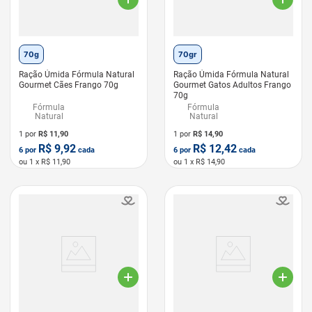
70g
70gr
Ração Úmida Fórmula Natural
Ração Úmida Fórmula Natural
Gourmet Cães Frango 70g
Gourmet Gatos Adultos Frango
70g
Fórmula
Fórmula
Natural
Natural
1 por
R$
11,90
1 por
R$
14,90
R$
9,92
R$
12,42
6
por
cada
6
por
cada
ou
1
x R$
11,90
ou
1
x R$
14,90
LEVE 6 PAGUE 5
LEVE 6 PAGUE 5
GATO HIDRATADO