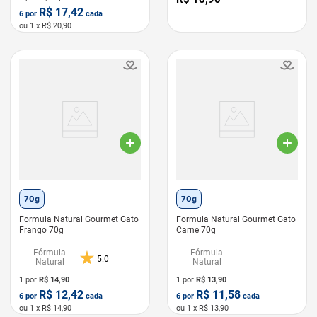
R$
17,42
6
por
cada
ou
1
x R$
20,90
LEVE 6 PAGUE 5
70g
70g
Formula Natural Gourmet Gato
Formula Natural Gourmet Gato
Frango 70g
Carne 70g
Fórmula
Fórmula
5.0
Natural
Natural
1 por
R$
14,90
1 por
R$
13,90
R$
12,42
R$
11,58
6
por
cada
6
por
cada
ou
1
x R$
14,90
ou
1
x R$
13,90