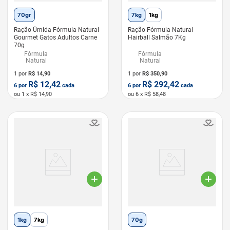
70gr
7kg
1kg
Ração Úmida Fórmula Natural
Ração Fórmula Natural
Gourmet Gatos Adultos Carne
Hairball Salmão 7Kg
70g
Fórmula
Fórmula
Natural
Natural
1 por
R$
14,90
1 por
R$
350,90
R$
12,42
R$
292,42
6
por
cada
6
por
cada
ou
1
x R$
14,90
ou
6
x R$
58,48
LEVE 6 PAGUE 5
GATO HIDRATADO
LEVE 6 PAGUE 5
1kg
7kg
70g