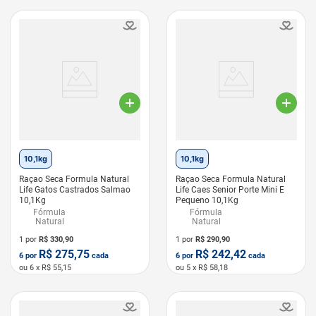
LEVE 6 PAGUE 5
LEVE 6 PAGUE 5
10,1kg
10,1kg
Raçao Seca Formula Natural
Raçao Seca Formula Natural
Life Gatos Castrados Salmao
Life Caes Senior Porte Mini E
10,1Kg
Pequeno 10,1Kg
Fórmula
Fórmula
Natural
Natural
1 por
R$
330,90
1 por
R$
290,90
R$
275,75
R$
242,42
6
por
cada
6
por
cada
ou
6
x R$
55,15
ou
5
x R$
58,18
LEVE 6 PAGUE 5
LEVE 6 PAGUE 5