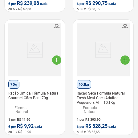
R$
239,08
R$
290,75
6
por
cada
6
por
cada
ou
5
x R$
57,38
ou
6
x R$
58,15
LEVE 6 PAGUE 5
LEVE 6 PAGUE 5
70g
10,1kg
Ração Úmida Fórmula Natural
Raçao Seca Formula Natural
Gourmet Cães Peru 70g
Fresh Meat Caes Adultos
Pequeno E Mini 10,1Kg
Fórmula
Fórmula
Natural
Natural
1 por
R$
11,90
1 por
R$
393,90
R$
9,92
R$
328,25
6
por
cada
6
por
cada
ou
1
x R$
11,90
ou
6
x R$
65,65