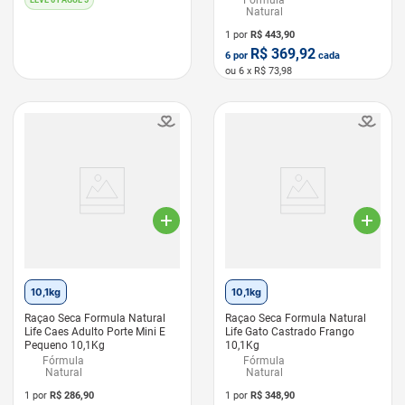
Fórmula
LEVE 6 PAGUE 5
Natural
1 por
R$
443,90
R$
369,92
6
por
cada
ou
6
x R$
73,98
LEVE 6 PAGUE 5
10,1kg
10,1kg
Raçao Seca Formula Natural
Raçao Seca Formula Natural
Life Caes Adulto Porte Mini E
Life Gato Castrado Frango
Pequeno 10,1Kg
10,1Kg
Fórmula
Fórmula
Natural
Natural
1 por
R$
286,90
1 por
R$
348,90