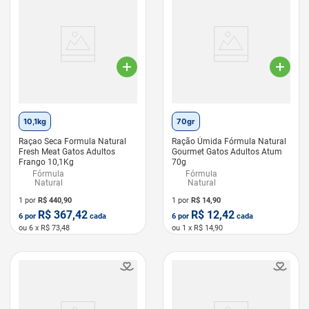
10,1kg
70gr
Raçao Seca Formula Natural
Ração Úmida Fórmula Natural
Fresh Meat Gatos Adultos
Gourmet Gatos Adultos Atum
Frango 10,1Kg
70g
Fórmula
Fórmula
Natural
Natural
1 por
R$
440,90
1 por
R$
14,90
R$
367,42
R$
12,42
6
por
cada
6
por
cada
ou
6
x R$
73,48
ou
1
x R$
14,90
LEVE 6 PAGUE 5
LEVE 6 PAGUE 5
GATO HIDRATADO