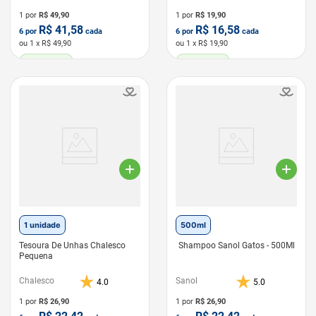
1 por
R$
49,90
1 por
R$
19,90
R$
41,58
R$
16,58
6
por
cada
6
por
cada
ou
1
x R$
49,90
ou
1
x R$
19,90
LEVE 6 PAGUE 5
LEVE 6 PAGUE 5
1 unidade
500ml
Tesoura De Unhas Chalesco
Shampoo Sanol Gatos - 500Ml
Pequena
Chalesco
Sanol
4.0
5.0
1 por
R$
26,90
1 por
R$
26,90