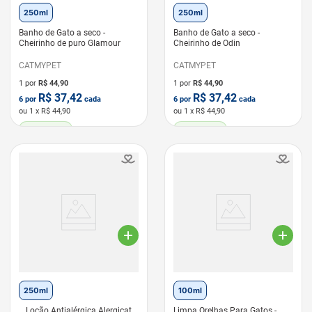
250ml
250ml
Banho de Gato a seco -
Banho de Gato a seco -
Cheirinho de puro Glamour
Cheirinho de Odin
CATMYPET
CATMYPET
1 por
R$
44,90
1 por
R$
44,90
R$
37,42
R$
37,42
6
por
cada
6
por
cada
ou
1
x R$
44,90
ou
1
x R$
44,90
LEVE 6 PAGUE 5
LEVE 6 PAGUE 5
250ml
100ml
Loção Antialérgica Alergicat
Limpa Orelhas Para Gatos -