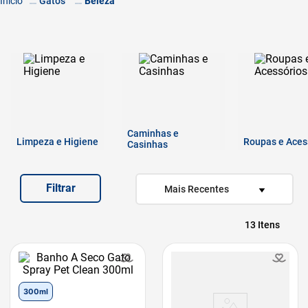
Gatos
Beleza
7
º
quatree
8
º
sachê gato
9
º
ração úmida
10
º
ração premier
Caminhas e
Limpeza e Higiene
Roupas e Aces
Casinhas
Filtrar
Mais Recentes
13
300ml