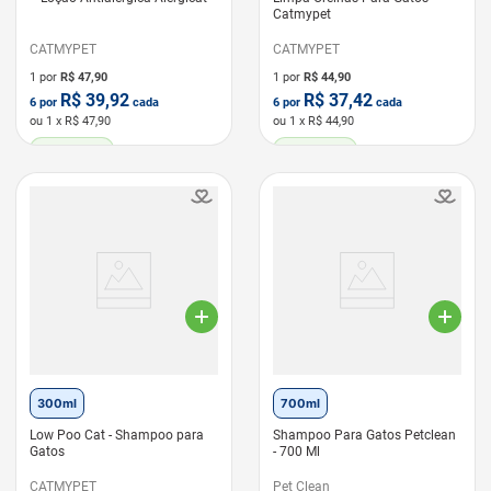
Catmypet
CATMYPET
CATMYPET
1 por
R$
47,90
1 por
R$
44,90
R$
39,92
R$
37,42
6
por
cada
6
por
cada
ou
1
x R$
47,90
ou
1
x R$
44,90
LEVE 6 PAGUE 5
LEVE 6 PAGUE 5
300ml
700ml
Low Poo Cat - Shampoo para
Shampoo Para Gatos Petclean
Gatos
- 700 Ml
CATMYPET
Pet Clean