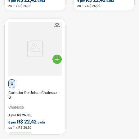
R$
22,42
R$
22,42
6
por
cada
6
por
cada
ou
1
x R$
26,90
ou
1
x R$
26,90
LEVE 6 PAGUE 5
LEVE 6 PAGUE 5
G
Cortador De Unhas Chalesco -
G
Chalesco
1 por
R$
26,90
R$
22,42
6
por
cada
ou
1
x R$
26,90
LEVE 6 PAGUE 5