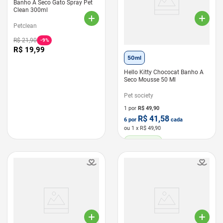
Banho A Seco Gato Spray Pet
Clean 300ml
Petclean
R$
21
,
90
-
9%
R$
19
,
99
50ml
Hello Kitty Chococat Banho A
Seco Mousse 50 Ml
Pet society
1 por
R$
49,90
R$
41,58
6
por
cada
ou
1
x R$
49,90
LEVE 6 PAGUE 5