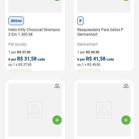
300ml
P
Hello Kitty Chococat Shampoo
Rasqueadeira Para Gatos P
2 Em 1 300 Ml
Germanhart
Pet society
Germanhart
1 por
R$
37,90
1 por
R$
49,90
R$
31,58
R$
41,58
6
por
cada
6
por
cada
ou
1
x R$
37,90
ou
1
x R$
49,90
LEVE 6 PAGUE 5
LEVE 6 PAGUE 5