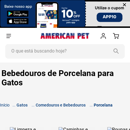
×
O que está buscando hoje?
TERMOS MAIS BUSCADOS
Bebedouros de Porcelana para
1
º
ração cachorro
Gatos
2
º
ração gato
3
º
tapete higiênico
4
º
areia
Gatos
Comedouros e Bebedouros
Porcelana
5
º
ração
6
º
ração úmida