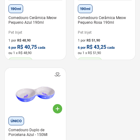
190ml
190ml
Comedouro Cerâmica Meow
Comedouro Cerâmica Meow
Pequeno Azul 190ml
Pequeno Rosa 190ml
Pet Injet
Pet Injet
1 por
R$
48,90
1 por
R$
51,90
R$
40,75
R$
43,25
6
por
cada
6
por
cada
ou
1
x R$
48,90
ou
1
x R$
51,90
LEVE 6 PAGUE 5
LEVE 6 PAGUE 5
ÚNICO
Comedouro Duplo de
Porcelana Azul - 150Ml