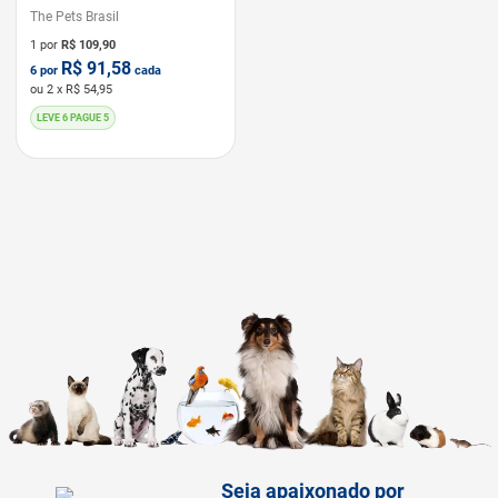
The Pets Brasil
1 por
R$
109,90
R$
91,58
6
por
cada
ou
2
x R$
54,95
LEVE 6 PAGUE 5
Seja apaixonado por