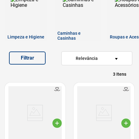
7
º
fórmula natural
8
º
quatree
9
º
ração premier
Caminhas e
Limpeza e Higiene
10
º
sachê gato
Roupas e Aces
Casinhas
Filtrar
Relevância
3