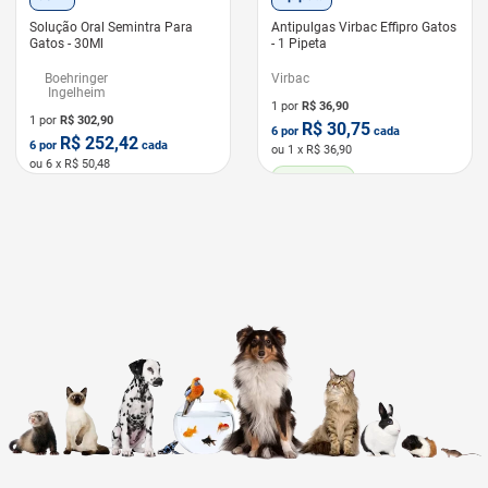
Solução Oral Semintra Para
Antipulgas Virbac Effipro Gatos
Gatos - 30Ml
- 1 Pipeta
Boehringer
Virbac
Ingelheim
1 por
R$
36,90
1 por
R$
302,90
R$
30,75
6
por
cada
R$
252,42
6
por
cada
ou
1
x R$
36,90
ou
6
x R$
50,48
LEVE 6 PAGUE 5
LEVE 6 PAGUE 5