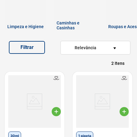
7
º
fórmula natural
8
º
quatree
Caminhas e
9
º
ração premier
Limpeza e Higiene
Roupas e Aces
Casinhas
10
º
sachê gato
Filtrar
Relevância
2
30ml
1 pipeta