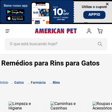
×
O que está buscando hoje?
TERMOS MAIS BUSCADOS
Remédios para Rins para Gatos
1
º
ração cachorro
2
º
ração gato
3
º
tapete higiênico
Gatos
Farmácia
Rins
4
º
areia
5
º
ração
6
º
ração úmida