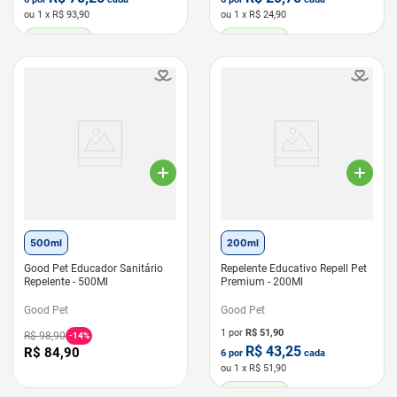
ou
1
x R$
93,90
ou
1
x R$
24,90
LEVE 6 PAGUE 5
LEVE 6 PAGUE 5
500ml
200ml
Good Pet Educador Sanitário
Repelente Educativo Repell Pet
Repelente - 500Ml
Premium - 200Ml
Good Pet
Good Pet
1 por
R$
51,90
R$
98
,
90
-
14%
R$
43,25
R$
84
,
90
6
por
cada
ou
1
x R$
51,90
LEVE 6 PAGUE 5