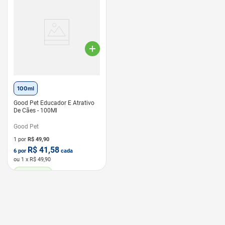
100ml
Good Pet Educador E Atrativo
De Cães - 100Ml
Good Pet
1 por
R$
49,90
R$
41,58
6
por
cada
ou
1
x R$
49,90
LEVE 6 PAGUE 5