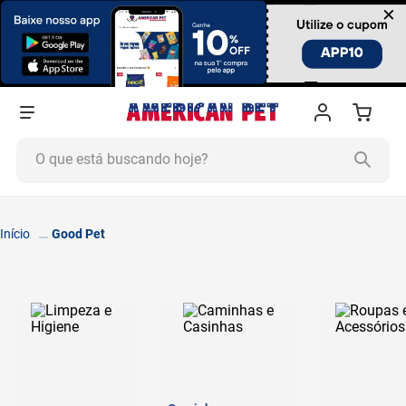
×
O que está buscando hoje?
TERMOS MAIS BUSCADOS
1
º
ração cachorro
Good Pet
2
º
ração gato
3
º
tapete higiênico
4
º
areia
5
º
ração
6
º
fórmula natural