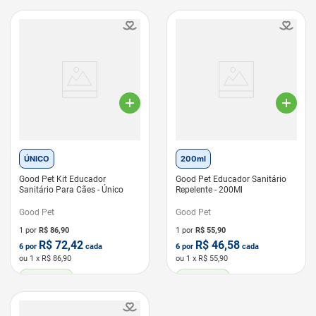
ÚNICO
200ml
Good Pet Kit Educador
Good Pet Educador Sanitário
Sanitário Para Cães - Único
Repelente - 200Ml
Good Pet
Good Pet
1 por
R$
86,90
1 por
R$
55,90
R$
72,42
R$
46,58
6
por
cada
6
por
cada
ou
1
x R$
86,90
ou
1
x R$
55,90
LEVE 6 PAGUE 5
LEVE 6 PAGUE 5