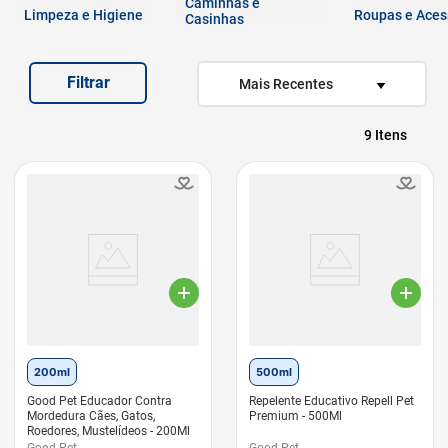
Caminhas e
7
º
quatree
Limpeza e Higiene
Roupas e Aces
Casinhas
8
º
sachê gato
Filtrar
9
º
ração úmida
Mais Recentes
10
º
ração premier
9
200ml
500ml
Good Pet Educador Contra
Repelente Educativo Repell Pet
Mordedura Cães, Gatos,
Premium - 500Ml
Roedores, Mustelídeos - 200Ml