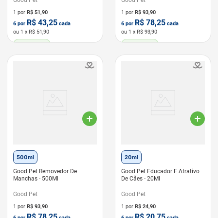
Good Pet
Good Pet
1 por
R$
51,90
1 por
R$
93,90
R$
43,25
R$
78,25
6
por
cada
6
por
cada
ou
1
x R$
51,90
ou
1
x R$
93,90
LEVE 6 PAGUE 5
LEVE 6 PAGUE 5
500ml
20ml
Good Pet Removedor De
Good Pet Educador E Atrativo
Manchas - 500Ml
De Cães - 20Ml
Good Pet
Good Pet
1 por
R$
93,90
1 por
R$
24,90
R$
78,25
R$
20,75
6
por
cada
6
por
cada