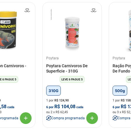
Poytara
Poytara
n Carnivoros -
Poytara Carnivoros De
Ração Poy
Superficie - 310G
De Fundo 
E 6 PAGUE 5
LEVE 6 PAGUE 5
LE
310G
500g
0
1 por
R$
124,90
1 por
R$
158
,58
R$
104,08
R$
1
cada
6
por
cada
6
por
0
ou
2
x R$
62,45
ou
3
x R$
52
programada
Compra programada
Compra