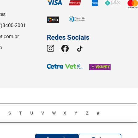
tes
1)3400-2001
t.com.br
Redes Sociais
o
S
T
U
V
W
X
Y
Z
#