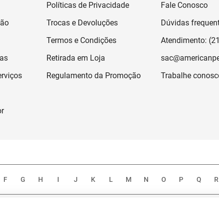
Políticas de Privacidade
Fale Conosco
ção
Trocas e Devoluções
Dúvidas frequen
Termos e Condições
Atendimento: (2
jas
Retirada em Loja
sac@americanpe
rviços
Regulamento da Promoção
Trabalhe conosc
or
F
G
H
I
J
K
L
M
N
O
P
Q
R