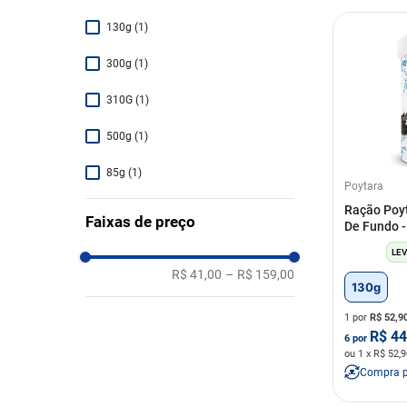
130g
(
1
)
300g
(
1
)
310G
(
1
)
500g
(
1
)
85g
(
1
)
Poytara
90g
(
1
)
Ração Poyt
Faixas de preço
De Fundo 
LEV
R$ 41,00
–
R$ 159,00
130g
1 por
R$
52,9
R$
44
6
por
ou
1
x R$
52,9
Compra 