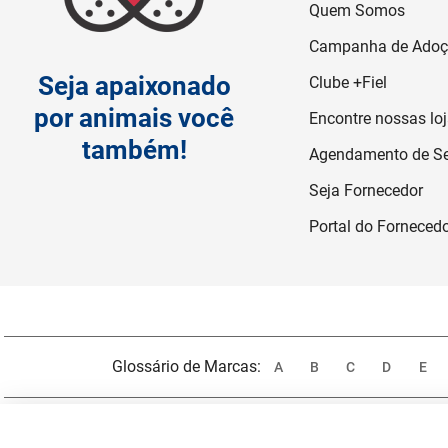
Quem Somos
Campanha de Ado
Seja apaixonado
Clube +Fiel
por animais você
Encontre nossas lo
também!
Agendamento de Se
Seja Fornecedor
Portal do Forneced
Glossário de Marcas:
A
B
C
D
E