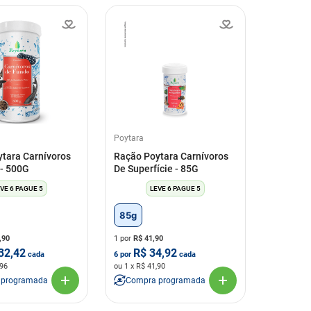
Poytara
tara Carnívoros
Ração Poytara Carnívoros
- 500G
De Superfície - 85G
VE 6 PAGUE 5
LEVE 6 PAGUE 5
85g
,90
1 por
R$
41,90
32,42
R$
34,92
cada
6
por
cada
,96
ou
1
x R$
41,90
 programada
Compra programada