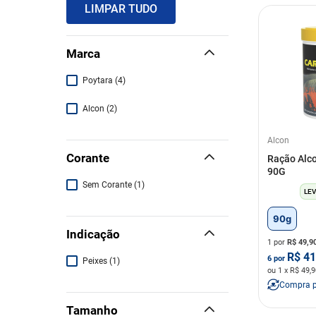
LIMPAR TUDO
Marca
Poytara
(
4
)
Alcon
(
2
)
Alcon
Corante
Ração Alco
90G
Sem Corante
(
1
)
LEV
90g
Indicação
1 por
R$
49,9
R$
41
6
por
Peixes
(
1
)
ou
1
x R$
49,9
Compra 
Tamanho