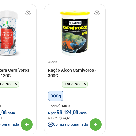
Alcon
ara Carnívoros
Ração Alcon Carnivoros -
- 130G
300G
E 6 PAGUE 5
LEVE 6 PAGUE 5
300g
0
1 por
R$
148,90
,08
R$
124,08
cada
6
por
cada
0
ou
2
x R$
74,45
programada
Compra programada