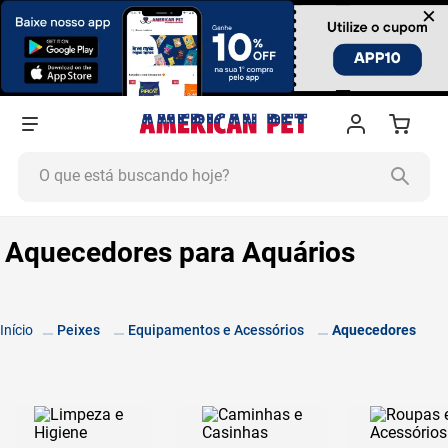
×
O que está buscando hoje?
TERMOS MAIS BUSCADOS
Aquecedores para Aquários
1
º
ração cachorro
2
º
ração gato
3
º
tapete higiênico
Peixes
Equipamentos e Acessórios
Aquecedores
4
º
areia
5
º
ração
6
º
fórmula natural