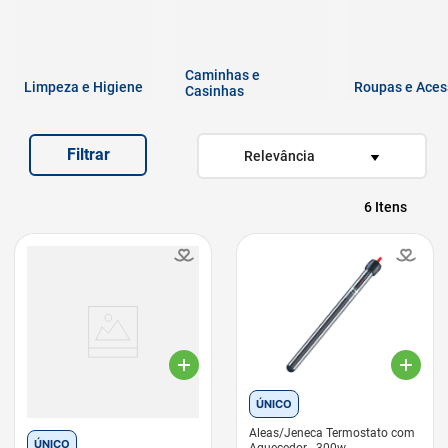
7
º
quatree
8
º
sachê gato
Caminhas e
9
º
ração úmida
Limpeza e Higiene
Roupas e Aces
Casinhas
10
º
ração premier
Filtrar
Relevância
6
ÚNICO
Aleas/Jeneca Termostato com
ÚNICO