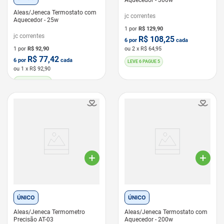
Aquecedor - 300w
Aleas/Jeneca Termostato com
jc correntes
Aquecedor - 25w
1 por
R$
129,90
jc correntes
R$
108,25
6
por
cada
1 por
R$
92,90
ou
2
x R$
64,95
R$
77,42
6
por
cada
LEVE 6 PAGUE 5
ou
1
x R$
92,90
LEVE 6 PAGUE 5
ÚNICO
ÚNICO
Aleas/Jeneca Termometro
Aleas/Jeneca Termostato com
Precisão AT-03
Aquecedor - 200w