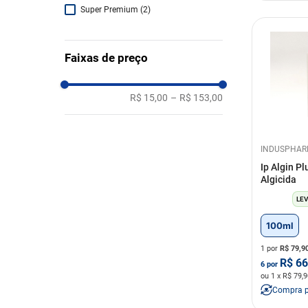
250ml
(
2
)
Super Premium
(
2
)
3
(
1
)
Faixas de preço
300g
(
1
)
30ml
(
10
)
R$ 15,00
–
R$ 153,00
INDUSPHA
Ip Algin Pl
Algicida
LEV
100ml
1 por
R$
79,9
R$
66
6
por
ou
1
x R$
79,9
Compra 