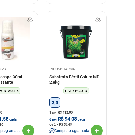
RMA
INDUSPHARMA
escape 30ml -
Substrato Fértil Solum MD
essante
2,8kg
VE 6 PAGUE 5
LEVE 6 PAGUE 5
2,5
90
1 por
R$
112,90
1,58
R$
94,08
cada
6
por
cada
,90
ou
2
x R$
56,45
 programada
Compra programada