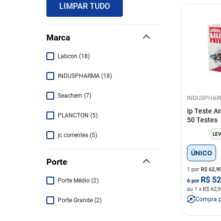
LIMPAR TUDO
Marca
Labcon
(
18
)
INDUSPHARMA
(
18
)
Seachem
(
7
)
INDUSPHA
Ip Teste A
PLANCTON
(
5
)
50 Testes
LEV
jc correntes
(
5
)
ÚNICO
Tetra
(
2
)
Porte
1 por
R$
62,9
Furacão Pet
(
1
)
R$
52
Porte Médio
(
2
)
6
por
ou
1
x R$
62,9
FRANCO
(
1
)
Compra 
Porte Grande
(
2
)
Aleas Jeneca
(
1
)