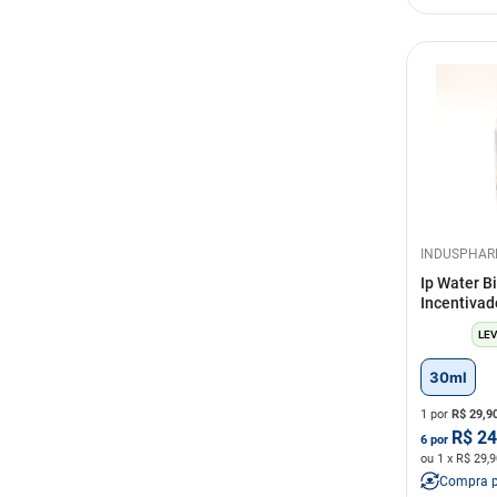
INDUSPHA
Ip Water Bi
Incentivad
LEV
30ml
1 por
R$
29,9
R$
24
6
por
ou
1
x R$
29,9
Compra 