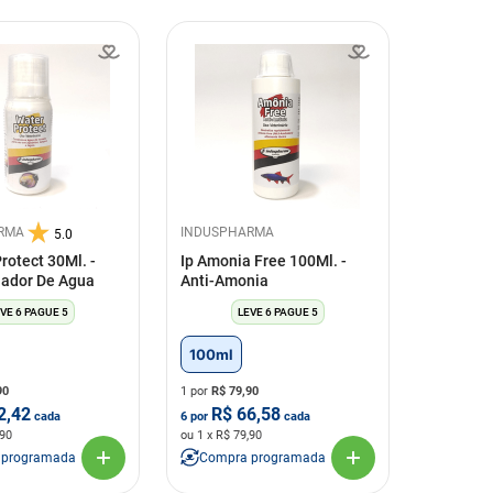
RMA
INDUSPHARMA
5.0
rotect 30Ml. -
Ip Amonia Free 100Ml. -
nador De Agua
Anti-Amonia
VE 6 PAGUE 5
LEVE 6 PAGUE 5
100ml
90
1 por
R$
79,90
2,42
R$
66,58
cada
6
por
cada
,90
ou
1
x R$
79,90
 programada
Compra programada