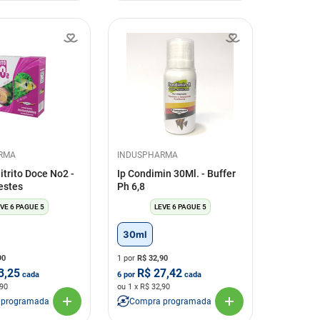
RMA
INDUSPHARMA
itrito Doce No2 -
Ip Condimin 30Ml. - Buffer
estes
Ph 6,8
VE 6 PAGUE 5
LEVE 6 PAGUE 5
30ml
90
1 por
R$
32,90
3,25
R$
27,42
cada
6
por
cada
,90
ou
1
x R$
32,90
 programada
Compra programada