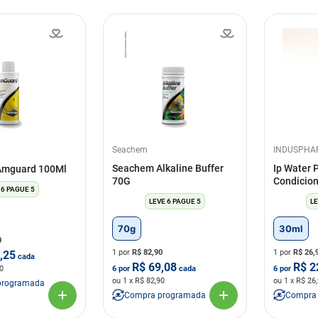
Seachem
INDUSPHA
Seachem Alkaline Buffer
Ip Water P
Amguard 100Ml
70G
Condicio
 6 PAGUE 5
LEVE 6 PAGUE 5
LE
70g
30ml
0
1 por
R$
82,90
1 por
R$
26,
,25
cada
R$
69,08
R$
2
0
6
por
cada
6
por
ou
1
x R$
82,90
ou
1
x R$
26
programada
Compra programada
Compra