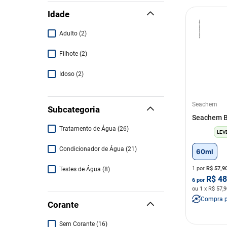
Idade
Adulto
(
2
)
Filhote
(
2
)
Idoso
(
2
)
Seachem
Subcategoria
Seachem B
Tratamento de Água
(
26
)
LEV
Condicionador de Água
(
21
)
60ml
1 por
R$
57,9
Testes de Água
(
8
)
R$
48
6
por
ou
1
x R$
57,9
Compra 
Corante
Sem Corante
(
16
)