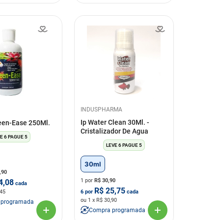
INDUSPHARMA
Ip Water Clean 30Ml. -
een-Ease 250Ml.
Cristalizador De Agua
E 6 PAGUE 5
LEVE 6 PAGUE 5
30ml
,90
1 por
R$
30,90
4,08
cada
R$
25,75
,45
6
por
cada
ou
1
x R$
30,90
 programada
Compra programada