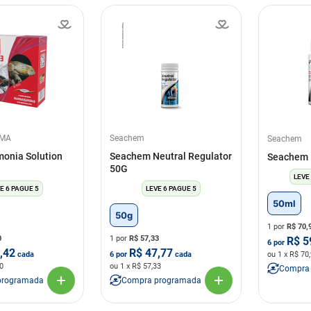
RMA
Seachem
Seachem
monia Solution
Seachem Neutral Regulator
Seachem 
50G
LEVE
E 6 PAGUE 5
LEVE 6 PAGUE 5
50ml
50g
1 por
R$
70,
0
1 por
R$
57,33
R$
5
6
por
,42
R$
47,77
cada
6
por
cada
ou
1
x R$
70
0
ou
1
x R$
57,33
Compra
programada
Compra programada