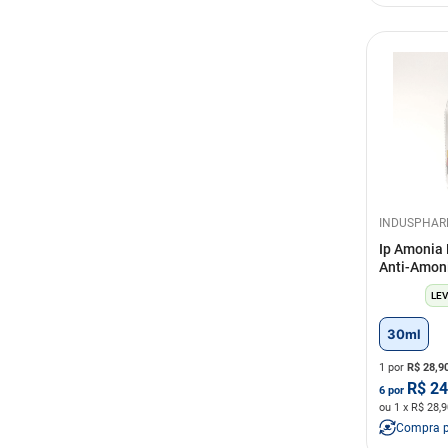
INDUSPHA
Ip Amonia 
Anti-Amon
LEV
30ml
1 por
R$
28,9
R$
24
6
por
ou
1
x R$
28,9
Compra 