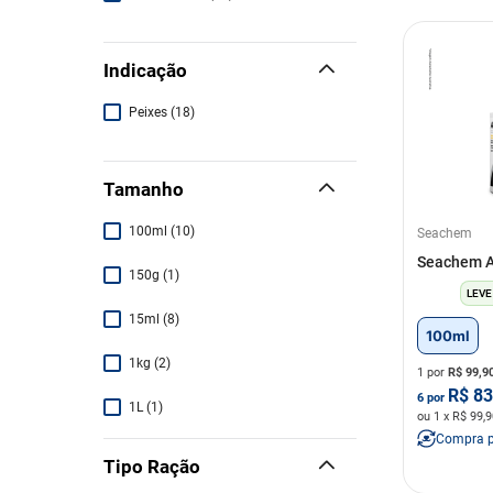
Indicação
Peixes
(
18
)
Tamanho
100ml
(
10
)
Seachem
Seachem 
150g
(
1
)
LEVE
15ml
(
8
)
100ml
1kg
(
2
)
1 por
R$
99,9
R$
83
6
por
1L
(
1
)
ou
1
x R$
99,9
Compra 
2,5
(
1
)
Tipo Ração