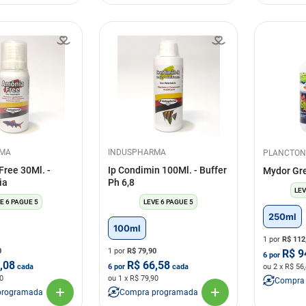
RMA
INDUSPHARMA
PLANCTON
Free 30Ml. -
Ip Condimin 100Ml. - Buffer
Mydor Gr
ia
Ph 6,8
LEV
E 6 PAGUE 5
LEVE 6 PAGUE 5
250ml
100ml
1 por
R$
112
0
1 por
R$
79,90
R$
9
6
por
,08
R$
66,58
cada
6
por
cada
ou
2
x R$
56
0
ou
1
x R$
79,90
Compra
programada
Compra programada