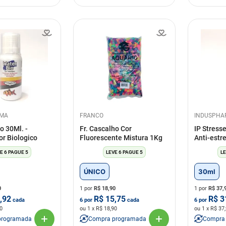
RMA
FRANCO
INDUSPHA
o 30Ml. -
Fr. Cascalho Cor
IP Stress
or Biologico
Fluorescente Mistura 1Kg
Anti-estr
E 6 PAGUE 5
LEVE 6 PAGUE 5
LE
ÚNICO
30ml
0
1 por
R$
18,90
1 por
R$
37,
,92
R$
15,75
R$
3
cada
6
por
cada
6
por
0
ou
1
x R$
18,90
ou
1
x R$
37
programada
Compra programada
Compra