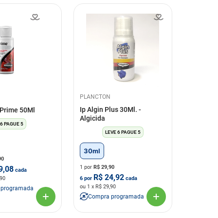
PLANCTON
Ip Algin Plus 30Ml. -
Prime 50Ml
Algicida
 6 PAGUE 5
LEVE 6 PAGUE 5
30ml
90
1 por
R$
29,90
9,08
cada
R$
24,92
,90
6
por
cada
ou
1
x R$
29,90
 programada
Compra programada