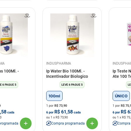
RMA
INDUSPHARMA
INDUSPHA
us 100Ml. -
Ip Water Bio 100Ml. -
Ip Teste N
Incentivador Biologico
Ate 100 T
E 6 PAGUE 5
LEVE 6 PAGUE 5
LE
100ml
ÚNICO
0
1 por
R$
73,90
1 por
R$
75,
,58
R$
61,58
R$
6
cada
6
por
cada
6
por
0
ou
1
x R$
73,90
ou
1
x R$
75
programada
Compra programada
Compra