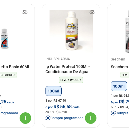
INDUSPHARMA
Seachem
Ip Water Protect 100Ml -
etta Basic 60Ml
Seachem 
Condicionador De Agua
E 6 PAGUE 5
LEVE
LEVE 6 PAGUE 5
100ml
100ml
0
1 por
R$
94,
1 por
R$
67,90
,25
R$
7
cada
6
por
R$
56,58
0
6
por
cada
ou
1
x R$
94
ou
1
x R$
67,90
programada
Compra
Compra programada