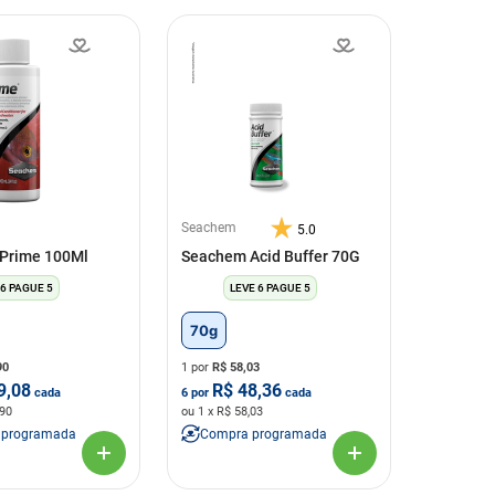
Seachem
5.0
Prime 100Ml
Seachem Acid Buffer 70G
 6 PAGUE 5
LEVE 6 PAGUE 5
70g
90
1 por
R$
58,03
9,08
R$
48,36
cada
6
por
cada
,90
ou
1
x R$
58,03
 programada
Compra programada