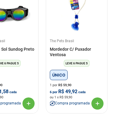
asil
The Pets Brasil
 Sol Sundog Preto
Mordedor C/ Puxador
Ventosa
VE 6 PAGUE 5
LEVE 6 PAGUE 5
ÚNICO
90
1 por
R$
59,90
1,58
R$
49,92
cada
6
por
cada
,90
ou
1
x R$
59,90
 programada
Compra programada