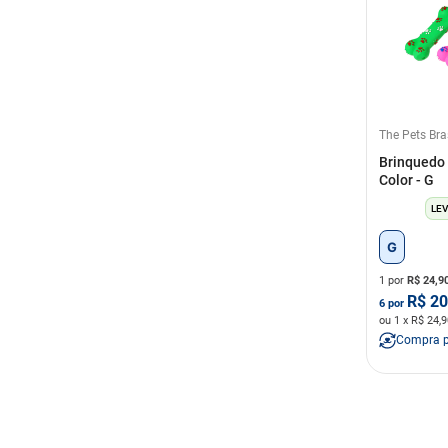
The Pets Bra
Brinquedo 
Color - G
LEV
G
1 por
R$
24,9
R$
20
6
por
ou
1
x R$
24,9
Compra 