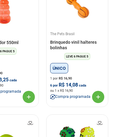
The Pets Brasil
Brinquedo vinil halteres
dor 550ml
bolinhas
 6 PAGUE 5
LEVE 6 PAGUE 5
ÚNICO
90
1 por
R$
16,90
3,25
cada
R$
14,08
,90
6
por
cada
ou
1
x R$
16,90
 programada
Compra programada