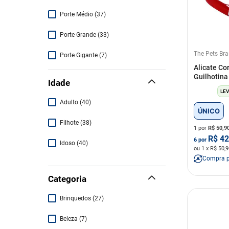
Porte Médio
(
37
)
Porte Grande
(
33
)
The Pets Bra
Porte Gigante
(
7
)
Alicate Co
Guilhotina
Idade
LEV
Adulto
(
40
)
ÚNICO
Filhote
(
38
)
1 por
R$
50,9
R$
42
6
por
Idoso
(
40
)
ou
1
x R$
50,9
Compra 
Categoria
Brinquedos
(
27
)
Beleza
(
7
)