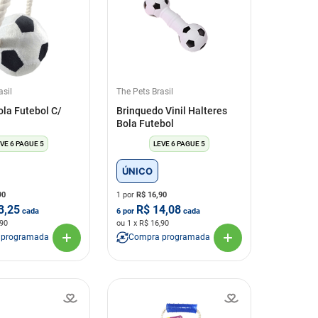
asil
The Pets Brasil
ola Futebol C/
Brinquedo Vinil Halteres
Bola Futebol
VE 6 PAGUE 5
LEVE 6 PAGUE 5
ÚNICO
90
1 por
R$
16,90
3,25
R$
14,08
cada
6
por
cada
,90
ou
1
x R$
16,90
 programada
Compra programada