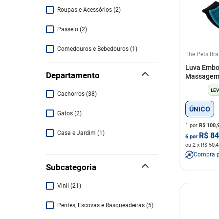
Roupas e Acessórios
(
2
)
Passeio
(
2
)
Comedouros e Bebedouros
(
1
)
The Pets Bra
Luva Embo
Casa
(
1
)
Departamento
Massagem
Arranhadores e Brinquedos
(
1
)
LEV
Cachorros
(
38
)
ÚNICO
Gatos
(
2
)
1 por
R$
100,
Casa e Jardim
(
1
)
R$
84
6
por
ou
2
x R$
50,4
Compra 
Subcategoria
Vinil
(
21
)
Pentes, Escovas e Rasqueadeiras
(
5
)