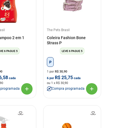
asil
The Pets Brasil
ampoo 2 em 1
Coleira Fashion Bone
Strass P
VE 6 PAGUE 5
LEVE 6 PAGUE 5
P
90
1 por
R$
30,90
6,58
R$
25,75
cada
6
por
cada
,90
ou
1
x R$
30,90
 programada
Compra programada