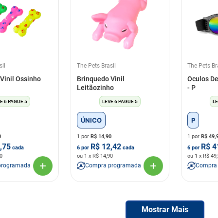
sil
The Pets Brasil
The Pets Br
Vinil Ossinho
Brinquedo Vinil
Oculos De
Leitãozinho
- P
E 6 PAGUE 5
LEVE 6 PAGUE 5
LE
ÚNICO
P
0
1 por
R$
14,90
1 por
R$
49,
,75
R$
12,42
R$
4
cada
6
por
cada
6
por
0
ou
1
x R$
14,90
ou
1
x R$
49
programada
Compra programada
Compra
Mostrar Mais