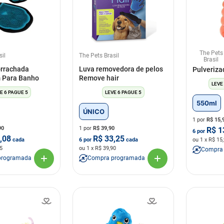
The Pets
sil
The Pets Brasil
Brasil
rrachada
Luva removedora de pelos
Pulveriza
 Para Banho
Remove hair
LEVE
E 6 PAGUE 5
LEVE 6 PAGUE 5
550ml
ÚNICO
1 por
R$
15,
90
1 por
R$
39,90
R$
1
6
por
,08
R$
33,25
cada
6
por
cada
ou
1
x R$
15
5
ou
1
x R$
39,90
Compra
programada
Compra programada