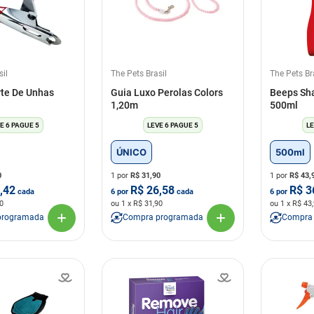
sil
The Pets Brasil
The Pets Br
rte De Unhas
Guia Luxo Perolas Colors
Beeps Sh
1,20m
500ml
E 6 PAGUE 5
LEVE 6 PAGUE 5
LE
ÚNICO
500ml
0
1 por
R$
31,90
1 por
R$
43,
,42
R$
26,58
R$
3
cada
6
por
cada
6
por
0
ou
1
x R$
31,90
ou
1
x R$
43
programada
Compra programada
Compra