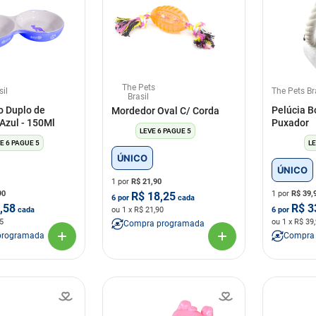
The Pets
sil
The Pets Br
Brasil
 Duplo de
Pelúcia B
Mordedor Oval C/ Corda
Azul - 150Ml
Puxador
LEVE 6 PAGUE 5
E 6 PAGUE 5
LE
ÚNICO
ÚNICO
1 por
R$
21,90
90
1 por
R$
39,
R$
18,25
6
por
cada
,58
R$
3
cada
ou
1
x R$
21,90
6
por
5
ou
1
x R$
39
Compra programada
programada
Compra