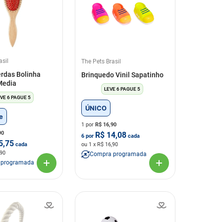
asil
The Pets Brasil
rdas Bolinha
Brinquedo Vinil Sapatinho
Media
LEVE 6 PAGUE 5
VE 6 PAGUE 5
ÚNICO
e
1 por
R$
16,90
90
R$
14,08
6
por
cada
5,75
cada
ou
1
x R$
16,90
,90
Compra programada
 programada