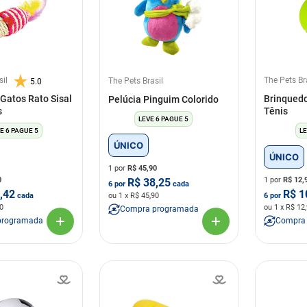
sil
The Pets Br
The Pets Brasil
5.0
Gatos Rato Sisal
Brinquedo
Pelúcia Pinguim Colorido
s
Tênis
LEVE 6 PAGUE 5
E 6 PAGUE 5
LE
ÚNICO
ÚNICO
1 por
R$
45,90
0
1 por
R$
12,
R$
38,25
6
por
cada
,42
R$
1
cada
ou
1
x R$
45,90
6
por
0
ou
1
x R$
12
Compra programada
programada
Compra