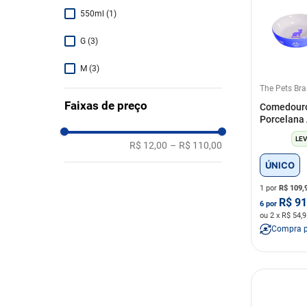
Pelúcia
(
3
)
550ml
(
1
)
Plástico
(
9
)
G
(
3
)
M
(
3
)
The Pets Bra
P
(
4
)
Faixas de preço
Comedouro
Porcelana 
ÚNICO
(
26
)
LEV
R$ 12,00
–
R$ 110,00
ÚNICO
1 por
R$
109,
R$
91
6
por
ou
2
x R$
54,9
Compra 