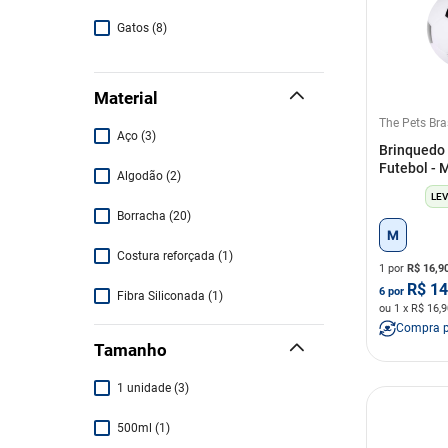
Preto
(
6
)
Gatos
(
8
)
Rosa
(
3
)
Material
Sortidas
(
7
)
The Pets Bra
Aço
(
3
)
Brinquedo 
Futebol -
Algodão
(
2
)
LEV
Borracha
(
20
)
M
Costura reforçada
(
1
)
1 por
R$
16,9
R$
14
6
por
Fibra Siliconada
(
1
)
ou
1
x R$
16,9
Compra 
Madeira
(
2
)
Tamanho
Material resistente
(
1
)
1 unidade
(
3
)
Metal
(
3
)
500ml
(
1
)