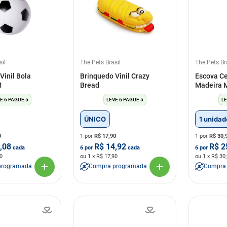
sil
The Pets Brasil
The Pets Br
Vinil Bola
Brinquedo Vinil Crazy
Escova Ce
 M
Bread
Madeira 
E 6 PAGUE 5
LEVE 6 PAGUE 5
LE
ÚNICO
1 unidad
0
1 por
R$
17,90
1 por
R$
30,
,08
R$
14,92
R$
2
cada
6
por
cada
6
por
0
ou
1
x R$
17,90
ou
1
x R$
30
programada
Compra programada
Compra