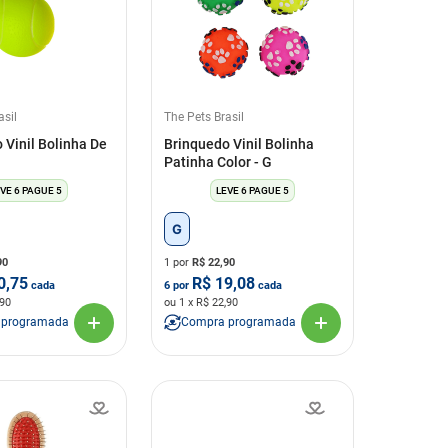
asil
The Pets Brasil
 Vinil Bolinha De
Brinquedo Vinil Bolinha
Patinha Color - G
VE 6 PAGUE 5
LEVE 6 PAGUE 5
G
90
1 por
R$
22,90
0,75
R$
19,08
cada
6
por
cada
,90
ou
1
x R$
22,90
 programada
Compra programada