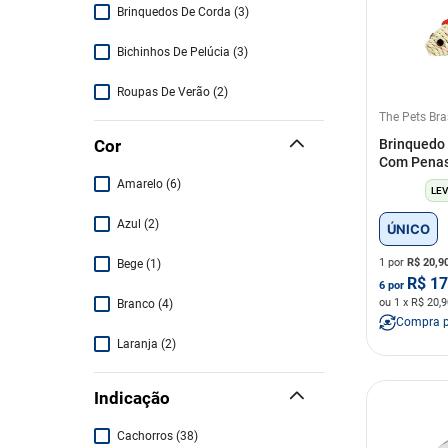
Brinquedos De Corda
(
3
)
Bichinhos De Pelúcia
(
3
)
Roupas De Verão
(
2
)
The Pets Bra
Tesouras, Alicates e Lixas
(
1
)
Cor
Brinquedo 
Com Pena
Shampoos e Condicionadores
(
1
)
Amarelo
(
6
)
LEV
Ratinhos
(
1
)
Azul
(
2
)
ÚNICO
Porcelana
(
1
)
1 por
R$
20,9
Bege
(
1
)
R$
17
6
por
Guias
(
1
)
ou
1
x R$
20,9
Branco
(
4
)
Compra 
Laranja
(
2
)
Marrom
(
2
)
Indicação
Multicores
(
6
)
Cachorros
(
38
)