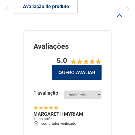
Composição
Farinha de trigo, farinha de
Avaliação de produto
torresmo, albumina de ovo,
colágeno hidrolisado, leite
em pó desnatado, ovo em
pó, proteína isolada de soja,
amido de milho, dextrina,
fibra de trigo, quirera de
arroz, banha refinada,
cloreto de sódio, ácido
Avaliações
cítrico, antioxidantes
(concentrado de tocoferóis
e extrato de alecrim),
5.0
carbonato de cálcio, cloreto
de amônio, difosfato
QUERO AVALIAR
trissódico, extrato de
urucum, hidrolisado de
fígado suíno, metionina,
parede celular de levedura
(mananoligossacarídeos)
1 avaliação
(0,2%), sulfato de amônio,
biotina, zinco aminoácido
quelato.
MARGARETH MYRIAM
Transgênico
Sem Transgênico
1 ano atrás
comprador verificado
Corante
Sem Corante