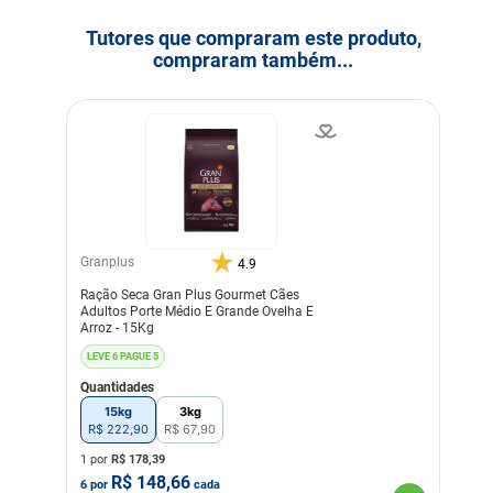
Tutores que compraram este produto,
compraram também...
Granplus
4.9
Ração Seca Gran Plus Gourmet Cães
Adultos Porte Médio E Grande Ovelha E
Arroz - 15Kg
LEVE 6 PAGUE 5
Quantidades
15kg
3kg
R$
222
,
90
R$
67
,
90
1 por
R$
178,39
R$
148,66
6
por
cada