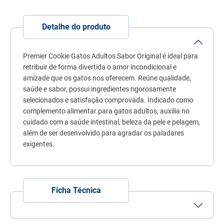
7
º
quatree
8
º
sachê gato
Detalhe do produto
9
º
ração úmida
Premier Cookie Gatos Adultos Sabor Original é ideal para
10
º
ração premier
retribuir de forma divertida o amor incondicional e
amizade que os gatos nos oferecem. Reúne qualidade,
saúde e sabor, possui ingredientes rigorosamente
selecionados e satisfação comprovada. Indicado como
complemento alimentar para gatos adultos, auxilia no
cuidado com a saúde intestinal, beleza da pele e pelagem,
além de ser desenvolvido para agradar os paladares
exigentes.
Ficha Técnica
Porte
Porte
Porte
Porte
Pequeno
Médio
Grande