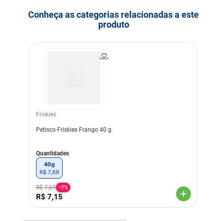
Conheça as categorias relacionadas a este
Idade
Adulto
produto
Indicação
Gatos
Nível de garantia
Umidade (máx.) 10,00 %
100
Proteína Bruta (mín) 28,00
% 280
Extrato Etéreo (mín) 15,00
% 150
Matéria Mineral (máx.) 5,00
% 50
Friskies
Matéria Fibrosa (máx.) 3,00
Petisco Friskies Frango 40 g
% 30
Cálcio (máx.) 0,50 % 5.000
Cálcio (mín) 0,20 % 2.000
Quantidades
Fósforo (máx.) 0,50 %
5.000
40g
Fósforo (mín) 0,20 % 2.000
R$
7
,
69
Sódio (mín) 0,15 % 1.500
Energia Metabolizável
R$
7
,
69
-
7%
4.233 2,5
R$
7
,
15
Linha
Petiscos