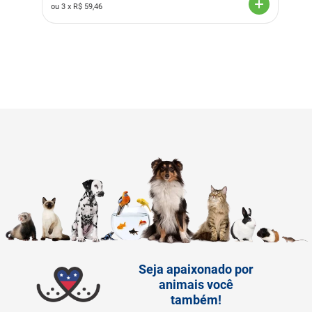
ou
3
x R$
59,46
Seja apaixonado por
animais você
também!