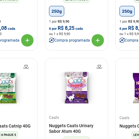
250g
250g
0
1 por
R$
9,90
1 por
R$
9,9
,08
R$
8,25
R$
8
cada
6
por
cada
6
por
0
ou
1
x R$
9,90
ou
1
x R$
9,9
programada
Compra programada
Compra
Caats
Caats
Nuggets Caats Urinary
aats Catnip 40G
Nuggets 
Sabor Atum 40G
 6 PAGUE 5
LEV