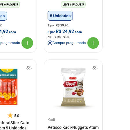
VE 6 PAGUE 5
LEVE 6 PAGUE 5
des
5 Unidades
90
1 por
R$
29,90
4,92
R$
24,92
cada
6
por
cada
,90
ou
1
x R$
29,90
 programada
Compra programada
5.0
Kadi
aturalStick Gato
Petisco Kadi-Nuggets Atum
om 5 Unidades