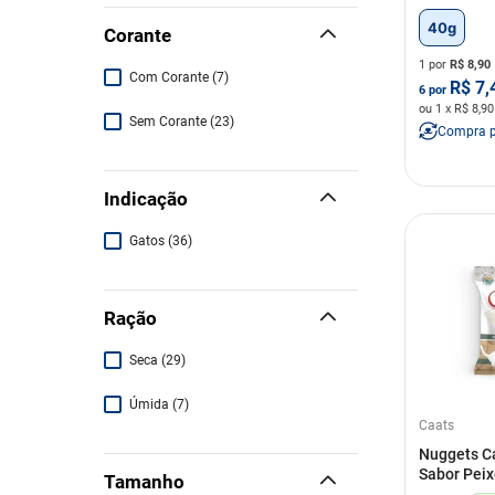
40g
Corante
1 por
R$
8,90
Com Corante
(
7
)
R$
7,
6
por
ou
1
x R$
8,90
Sem Corante
(
23
)
Compra 
Indicação
Gatos
(
36
)
Ração
Seca
(
29
)
Úmida
(
7
)
Caats
Nuggets C
Sabor Pei
Tamanho