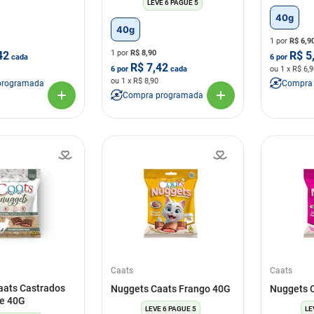
LEVE 6 PAGUE 5
40g
40g
1 por
R$
6,9
1 por
R$
8,90
42
R$
5
cada
6
por
R$
7,42
6
por
cada
ou
1
x R$
6,9
ou
1
x R$
8,90
programada
Compra
Compra programada
Caats
Caats
aats Castrados
Nuggets Caats Frango 40G
Nuggets 
xe 40G
LEVE 6 PAGUE 5
LE