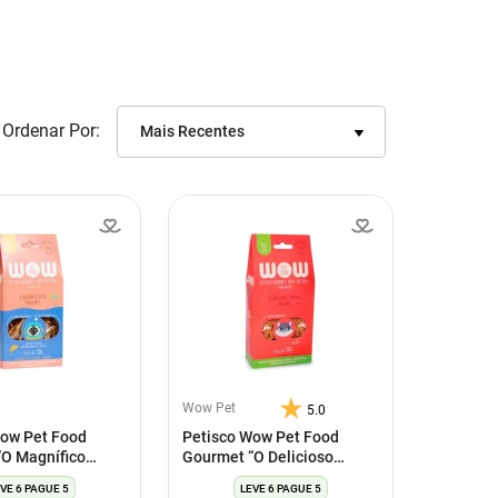
Ordenar Por
Mais Recentes
Wow Pet
5.0
Wow Pet Food
Petisco Wow Pet Food
O Magnífico
Gourmet “O Delicioso
cante” Para Gatos
Frango Crocante” Para
VE 6 PAGUE 5
LEVE 6 PAGUE 5
Gatos 50G