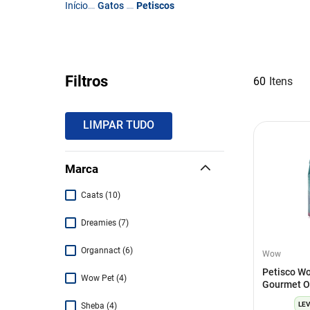
Gatos
Petiscos
Filtros
60
LIMPAR TUDO
Marca
Caats
(
10
)
Dreamies
(
7
)
Organnact
(
6
)
Wow
Petisco W
Wow Pet
(
4
)
Gourmet O
Com Catni
LEV
Sheba
(
4
)
30G