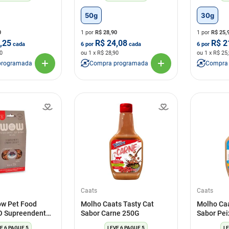
50g
30g
0
1 por
R$
28,90
1 por
R$
25,
,25
R$
24,08
R$
2
cada
6
por
cada
6
por
0
ou
1
x R$
28,90
ou
1
x R$
25
programada
Compra programada
Compra
Caats
Caats
ow Pet Food
Molho Caats Tasty Cat
Molho Caa
O Supreendente
Sabor Carne 250G
Sabor Pe
Crocante” Para
E 6 PAGUE 5
LEVE 6 PAGUE 5
LE