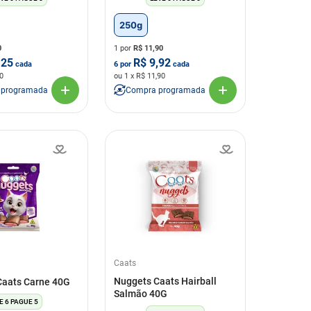
250g
0
1 por
R$
11,90
,25
R$
9,92
cada
6
por
cada
0
ou
1
x R$
11,90
 programada
Compra programada
Caats
Nuggets Caats Hairball
Caats Carne 40G
Salmão 40G
E 6 PAGUE 5