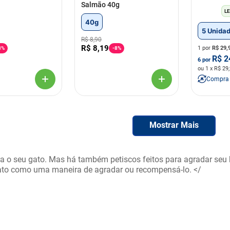
g
Salmão 40g
LE
40g
5 Unida
R$
8
,
90
R$
8
,
19
1 por
R$
29,
8%
-
8%
R$
2
6
por
ou
1
x R$
29
Compra
Mostrar Mais
 o seu gato. Mas há também petiscos feitos para agradar seu 
 gato como uma maneira de agradar ou recompensá-lo. </