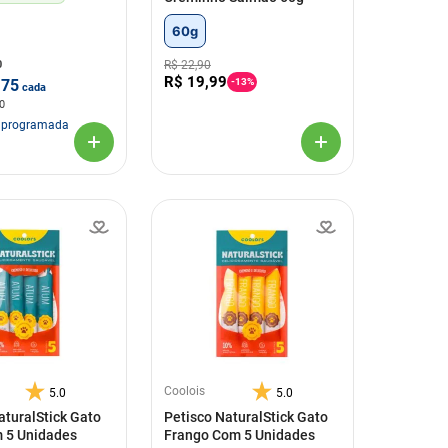
60g
0
R$
22
,
90
R$
19
,
99
,75
-
13%
cada
0
 programada
Coolois
5.0
5.0
aturalStick Gato
Petisco NaturalStick Gato
 5 Unidades
Frango Com 5 Unidades