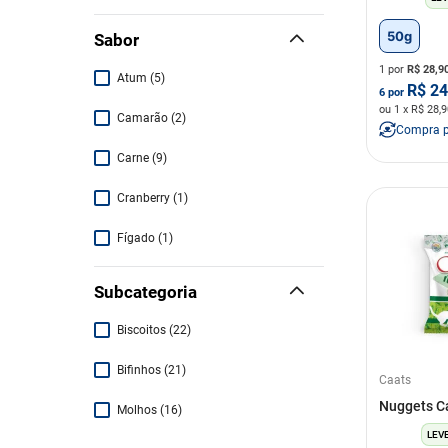
Gatos 50G
50g
Sabor
1 por
R$
28,9
Atum
(
5
)
R$
24
6
por
ou
1
x R$
28,9
Camarão
(
2
)
Compra 
Carne
(
9
)
Cranberry
(
1
)
Fígado
(
1
)
Frango
(
7
)
Subcategoria
Linhaça
(
1
)
Biscoitos
(
22
)
Original
(
1
)
Bifinhos
(
21
)
Caats
Peixe
(
3
)
Nuggets C
Molhos
(
16
)
LEVE
Peru
(
1
)