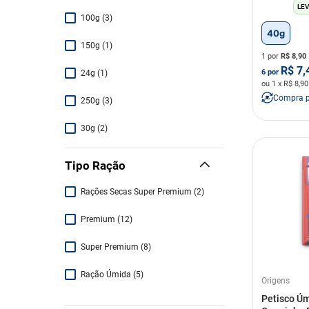
LEV
100g
(
3
)
40g
150g
(
1
)
1 por
R$
8,90
R$
7,
6
por
24g
(
1
)
ou
1
x R$
8,90
Compra 
250g
(
3
)
30g
(
2
)
40g
(
29
)
Tipo Ração
48g
(
3
)
Rações Secas Super Premium
(
2
)
5 Unidades
(
3
)
Premium
(
12
)
50g
(
3
)
Super Premium
(
8
)
60g
(
7
)
Ração Úmida
(
5
)
Origens
Petisco Ú