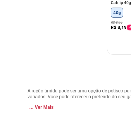
Catnip 40
40g
R$
8
,
90
R$
8
,
19
-
A ração úmida pode ser uma opção de petisco para
variados. Você pode oferecer o preferido do seu
...
Ver Mais