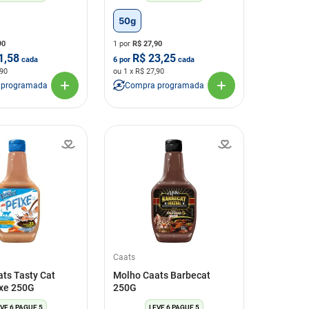
50g
90
1 por
R$
27,90
1,58
R$
23,25
cada
6
por
cada
,90
ou
1
x R$
27,90
 programada
Compra programada
Caats
ts Tasty Cat
Molho Caats Barbecat
ixe 250G
250G
VE 6 PAGUE 5
LEVE 6 PAGUE 5