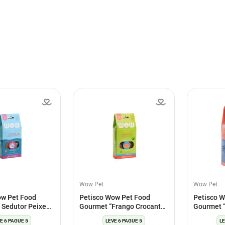
Wow Pet
Wow Pet
ow Pet Food
Petisco Wow Pet Food
Petisco 
 Sedutor Peixe
Gourmet “Frango Crocante
Gourmet “
p Para Gatos
Com Catnip” Para Gatos
Peixe Cro
E 6 PAGUE 5
LEVE 6 PAGUE 5
LE
50G
30G