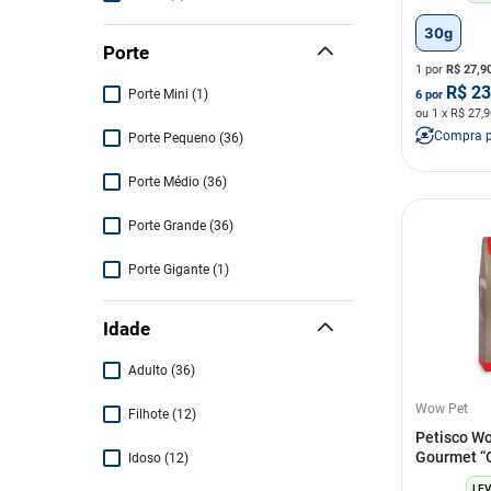
30g
Whiskas
(
3
)
Porte
1 por
R$
27,9
Pet Delícia
(
3
)
R$
23
Porte Mini
(
1
)
6
por
ou
1
x R$
27,9
Origens
(
3
)
Compra 
Porte Pequeno
(
36
)
Magnus
(
3
)
Porte Médio
(
36
)
Kadi
(
3
)
Porte Grande
(
36
)
Porte Gigante
(
1
)
Idade
Adulto
(
36
)
Wow Pet
Filhote
(
12
)
Petisco W
Gourmet “
Idoso
(
12
)
Lombinho 
LEV