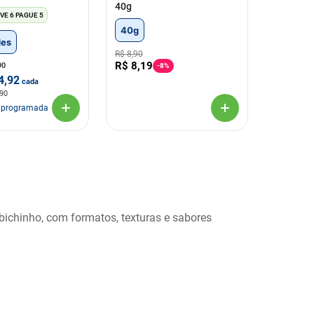
40g
VE 6 PAGUE 5
40g
des
R$
8
,
90
R$
8
,
19
90
-
8%
4,92
cada
,90
 programada
bichinho, com formatos, texturas e sabores