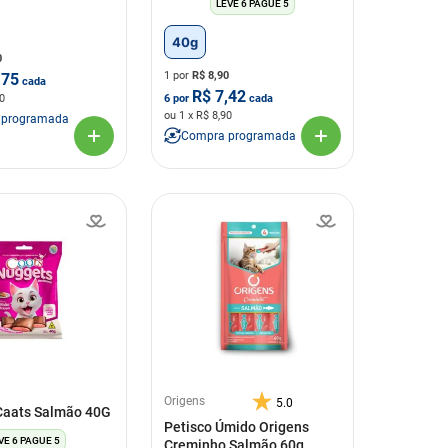
LEVE 6 PAGUE 5
40g
0
1 por
R$
8,90
,75
cada
R$
7,42
0
6
por
cada
ou
1
x R$
8,90
 programada
Compra programada
Origens
5.0
Caats Salmão 40G
Petisco Úmido Origens
VE 6 PAGUE 5
Creminho Salmão 60g