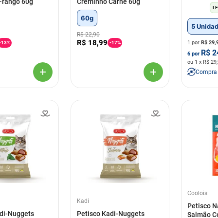
Frango 60g
Creminho Carne 60g
LE
60g
5 Unida
R$
22
,
90
R$
18
,
99
1 por
R$
29,
-
13%
-
17%
R$
2
6
por
ou
1
x R$
29
Compra
Coolois
Kadi
Petisco N
adi-Nuggets
Petisco Kadi-Nuggets
Salmão C