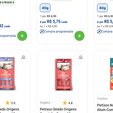
E 6 PAGUE 5
40g
40g
1 por
R$
6,90
1 por
R$
6,9
R$
5,75
R$
5
6
por
cada
6
por
42
cada
ou
1
x R$
6,90
ou
1
x R$
6,9
Compra programada
Compra
programada
Coolois
Origens
5.0
4.8
Petisco N
mido Origens
Petisco Úmido Origens
Atum Com