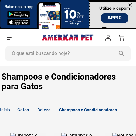
×
O que está buscando hoje?
TERMOS MAIS BUSCADOS
Shampoos e Condicionadores
1
º
ração cachorro
para Gatos
2
º
ração gato
3
º
tapete higiênico
4
º
areia
Gatos
Beleza
Shampoos e Condicionadores
5
º
ração
6
º
fórmula natural