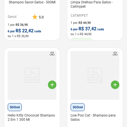
Shampoo Sanol Gatos - 500Ml
Limpa Orelhas Para Gatos -
Catmypet
CATMYPET
Sanol
5.0
1 por
R$
44,90
1 por
R$
26,90
R$
37,42
6
por
cada
R$
22,42
6
por
cada
ou
1
x R$
44,90
ou
1
x R$
26,90
LEVE 6 PAGUE 5
LEVE 6 PAGUE 5
300ml
300ml
Hello Kitty Chococat Shampoo
Low Poo Cat - Shampoo para
2 Em 1 300 Ml
Gatos