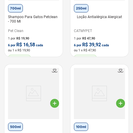
700ml
250ml
Shampoo Para Gatos Petclean
Loção Antialérgica Alergicat
- 700 Ml
Pet Clean
CATMYPET
1 por
R$
19,90
1 por
R$
47,90
R$
16,58
R$
39,92
6
por
cada
6
por
cada
ou
1
x R$
19,90
ou
1
x R$
47,90
LEVE 6 PAGUE 5
LEVE 6 PAGUE 5
500ml
100ml