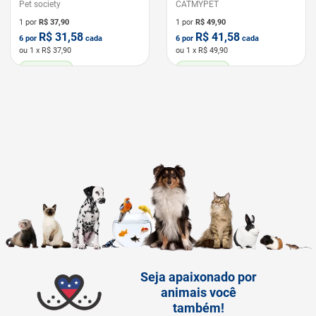
Pet society
CATMYPET
1 por
R$
37,90
1 por
R$
49,90
R$
31,58
R$
41,58
6
por
cada
6
por
cada
ou
1
x R$
37,90
ou
1
x R$
49,90
LEVE 6 PAGUE 5
LEVE 6 PAGUE 5
Seja apaixonado por
animais você
também!