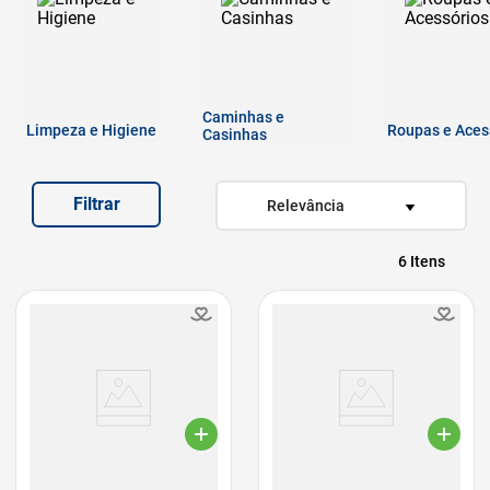
7
º
quatree
8
º
sachê gato
9
º
ração úmida
Caminhas e
Limpeza e Higiene
10
º
ração premier
Roupas e Aces
Casinhas
Filtrar
Relevância
6